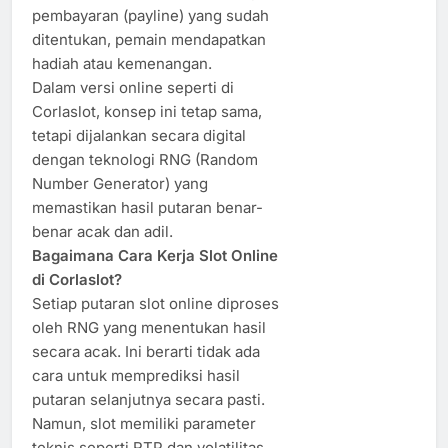
pembayaran (payline) yang sudah
ditentukan, pemain mendapatkan
hadiah atau kemenangan.
Dalam versi online seperti di
Corlaslot, konsep ini tetap sama,
tetapi dijalankan secara digital
dengan teknologi RNG (Random
Number Generator) yang
memastikan hasil putaran benar-
benar acak dan adil.
Bagaimana Cara Kerja Slot Online
di Corlaslot?
Setiap putaran slot online diproses
oleh RNG yang menentukan hasil
secara acak. Ini berarti tidak ada
cara untuk memprediksi hasil
putaran selanjutnya secara pasti.
Namun, slot memiliki parameter
teknis seperti RTP dan volatilitas