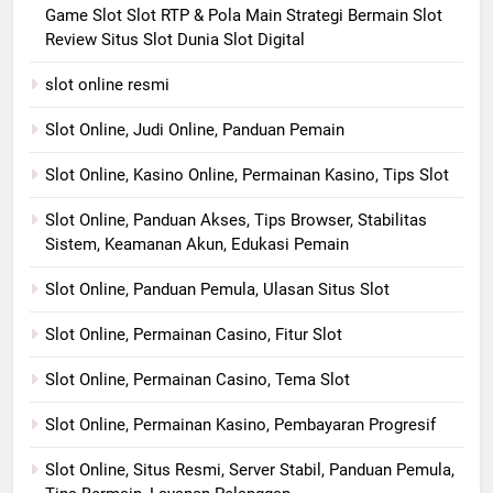
Game Slot Slot RTP & Pola Main Strategi Bermain Slot
Review Situs Slot Dunia Slot Digital
slot online resmi
Slot Online, Judi Online, Panduan Pemain
Slot Online, Kasino Online, Permainan Kasino, Tips Slot
Slot Online, Panduan Akses, Tips Browser, Stabilitas
Sistem, Keamanan Akun, Edukasi Pemain
Slot Online, Panduan Pemula, Ulasan Situs Slot
Slot Online, Permainan Casino, Fitur Slot
Slot Online, Permainan Casino, Tema Slot
Slot Online, Permainan Kasino, Pembayaran Progresif
Slot Online, Situs Resmi, Server Stabil, Panduan Pemula,