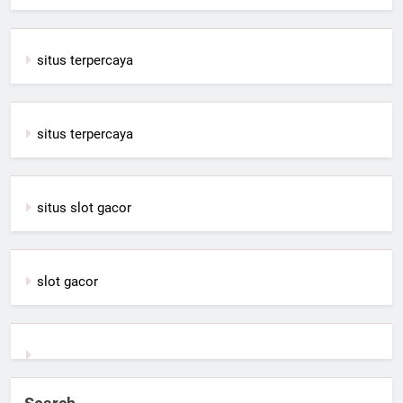
situs terpercaya
situs terpercaya
situs slot gacor
slot gacor