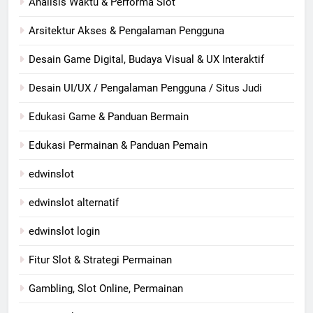
Analisis Waktu & Performa Slot
Arsitektur Akses & Pengalaman Pengguna
Desain Game Digital, Budaya Visual & UX Interaktif
Desain UI/UX / Pengalaman Pengguna / Situs Judi
Edukasi Game & Panduan Bermain
Edukasi Permainan & Panduan Pemain
edwinslot
edwinslot alternatif
edwinslot login
Fitur Slot & Strategi Permainan
Gambling, Slot Online, Permainan