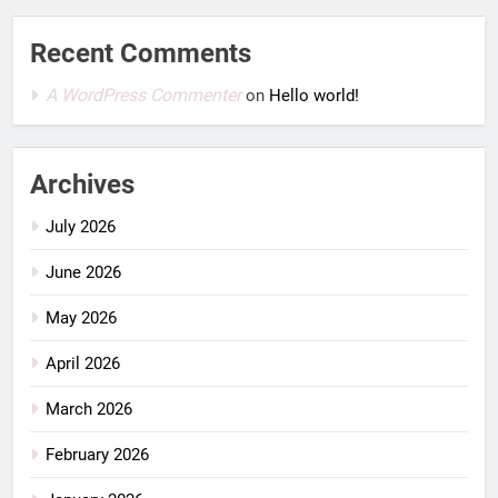
Recent Comments
A WordPress Commenter
on
Hello world!
Archives
July 2026
June 2026
May 2026
April 2026
March 2026
February 2026