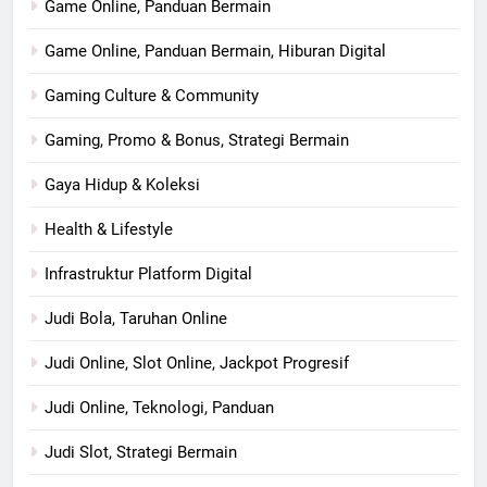
Game Online, Panduan Bermain
Game Online, Panduan Bermain, Hiburan Digital
Gaming Culture & Community
Gaming, Promo & Bonus, Strategi Bermain
Gaya Hidup & Koleksi
Health & Lifestyle
Infrastruktur Platform Digital
Judi Bola, Taruhan Online
Judi Online, Slot Online, Jackpot Progresif
Judi Online, Teknologi, Panduan
Judi Slot, Strategi Bermain