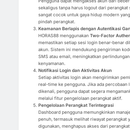
Pengguna dapat mengakses akun dari beber
sekaligus tanpa harus logout dari perangkat 
sangat cocok untuk gaya hidup modern yang
pindah perangkat.
Keamanan Berlapis dengan Autentikasi Ga
HORAS88 menggunakan
Two-Factor Authen
memastikan setiap sesi login benar-benar di
akun. Sistem ini mendukung pengiriman kode 
SMS atau email, meningkatkan perlindunga
kenyamanan.
Notifikasi Login dan Aktivitas Akun
Setiap aktivitas login akan mengirimkan pe
real-time ke pengguna. Jika ada percobaan l
dikenali, pengguna dapat segera mengaman
melalui fitur pengelolaan perangkat aktif.
Pengelolaan Perangkat Terintegrasi
Dashboard pengguna memungkinkan manaje
penuh, termasuk melihat riwayat perangkat 
digunakan, menghapus akses dari perangkat