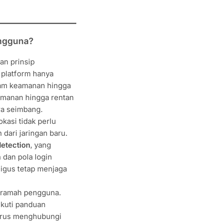
engguna?
an prinsip
 platform hanya
lam keamanan hingga
gamanan hingga rentan
a seimbang.
kasi tidak perlu
 dari jaringan baru.
detection
, yang
dan pola login
ligus tetap menjaga
h ramah pengguna.
ikuti panduan
harus menghubungi