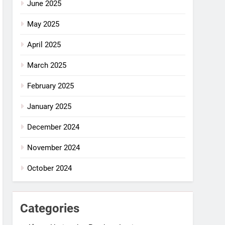
June 2025
May 2025
April 2025
March 2025
February 2025
January 2025
December 2024
November 2024
October 2024
Categories