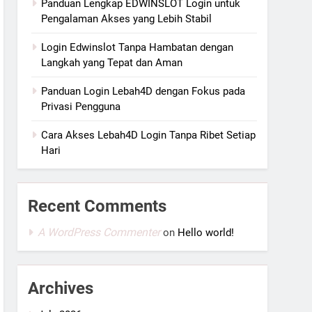
Panduan Lengkap EDWINSLOT Login untuk
Pengalaman Akses yang Lebih Stabil
Login Edwinslot Tanpa Hambatan dengan
Langkah yang Tepat dan Aman
Panduan Login Lebah4D dengan Fokus pada
Privasi Pengguna
Cara Akses Lebah4D Login Tanpa Ribet Setiap
Hari
Recent Comments
A WordPress Commenter
on
Hello world!
Archives