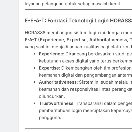
layanan pelanggan untuk setiap masalah kecil.
E-E-A-T: Fondasi Teknologi Login HORAS8
HORAS88 membangun sistem login ini dengan men
E-A-T (Experience, Expertise, Authoritativeness, 
yang saat ini menjadi acuan kualitas bagi platform di
Experience
: Dirancang berdasarkan studi p
kebutuhan akses digital yang terus berkemb
Expertise
: Dikembangkan oleh tim profesiona
keamanan digital dan pengembangan antar
Authoritativeness
: Sistem ini sudah melalui
keamanan dan responsivitas lintas perangka
diluncurkan.
Trustworthiness
: Transparansi dalam pengel
pemberitahuan login menciptakan kepercayaa
pengguna.