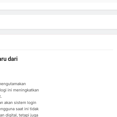
ru dari
 mengutamakan
ogi ini meningkatkan
.
n akan sistem login
ngguna saat ini tidak
digital, tetapi juga