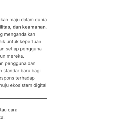
gkah maju dalam dunia
ilitas, dan keamanan
,
ang mengandalkan
aik untuk keperluan
kan setiap pengguna
un mereka.
an pengguna dan
standar baru bagi
 respons terhadap
nuju ekosistem digital
tau cara
tu!