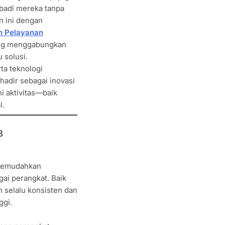
ibadi mereka tanpa
 ini dengan
an Pelayanan
g menggabungkan
 solusi.
a teknologi
hadir sebagai inovasi
i aktivitas—baik
l.
8
 memudahkan
ai perangkat. Baik
n selalu konsisten dan
ggi.