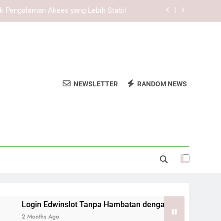
 Pengalaman Akses yang Lebih Stabil
 dengan Langkah yang Tepat dan Aman
 dengan Fokus pada Privasi Pengguna
IARA4D Link Alternatif dengan Aman
NEWSLETTER
RANDOM NEWS
 Pengalaman Akses yang Lebih Stabil
 dengan Langkah yang Tepat dan Aman
 dengan Fokus pada Privasi Pengguna
 Edwinslot Tanpa Hambatan dengan Langkah yang Tepat dan
hs Ago