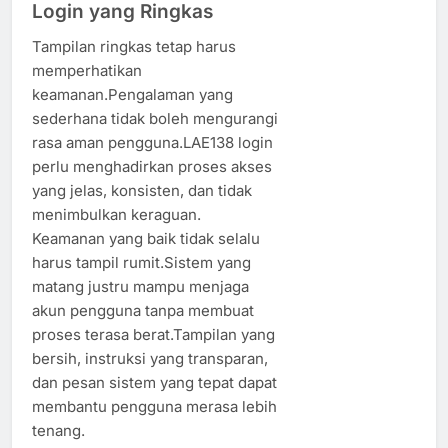
Login yang Ringkas
Tampilan ringkas tetap harus
memperhatikan
keamanan.Pengalaman yang
sederhana tidak boleh mengurangi
rasa aman pengguna.LAE138 login
perlu menghadirkan proses akses
yang jelas, konsisten, dan tidak
menimbulkan keraguan.
Keamanan yang baik tidak selalu
harus tampil rumit.Sistem yang
matang justru mampu menjaga
akun pengguna tanpa membuat
proses terasa berat.Tampilan yang
bersih, instruksi yang transparan,
dan pesan sistem yang tepat dapat
membantu pengguna merasa lebih
tenang.