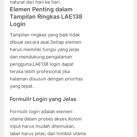
natural dari hari ke hari.
Elemen Penting dalam
Tampilan Ringkas LAE138
Login
Tampilan ringkas yang baik tidak
dibuat secara asal.Setiap elemen
harus memiliki fungsi yang jelas
dan mendukung pengalaman
pengguna.LAE138 login dapat
terasa lebih profesional jika
halaman disusun dengan prioritas
yang tepat.
Formulir Login yang Jelas
Formulir login adalah elemen
utama dalam proses akses.Kolom
input harus mudah ditemukan,
label harus jelas, dan tombol utama