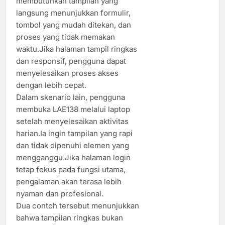
membutuhkan tampilan yang
langsung menunjukkan formulir,
tombol yang mudah ditekan, dan
proses yang tidak memakan
waktu.Jika halaman tampil ringkas
dan responsif, pengguna dapat
menyelesaikan proses akses
dengan lebih cepat.
Dalam skenario lain, pengguna
membuka LAE138 melalui laptop
setelah menyelesaikan aktivitas
harian.Ia ingin tampilan yang rapi
dan tidak dipenuhi elemen yang
mengganggu.Jika halaman login
tetap fokus pada fungsi utama,
pengalaman akan terasa lebih
nyaman dan profesional.
Dua contoh tersebut menunjukkan
bahwa tampilan ringkas bukan