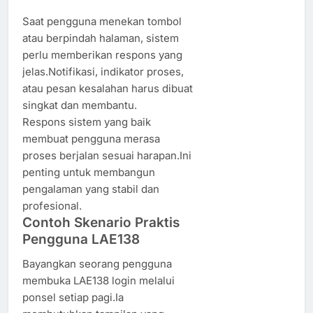
Saat pengguna menekan tombol
atau berpindah halaman, sistem
perlu memberikan respons yang
jelas.Notifikasi, indikator proses,
atau pesan kesalahan harus dibuat
singkat dan membantu.
Respons sistem yang baik
membuat pengguna merasa
proses berjalan sesuai harapan.Ini
penting untuk membangun
pengalaman yang stabil dan
profesional.
Contoh Skenario Praktis
Pengguna LAE138
Bayangkan seorang pengguna
membuka LAE138 login melalui
ponsel setiap pagi.Ia