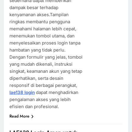
sederhana dapat memberikan
dampak besar terhadap
kenyamanan akses.Tampilan
ringkas membantu pengguna
memahami halaman lebih cepat,
menemukan tombol utama, dan
menyelesaikan proses login tanpa
hambatan yang tidak perlu.
Dengan formulir yang jelas, tombol
yang mudah dikenali, instruksi
singkat, keamanan akun yang tetap
diperhatikan, serta desain
responsif di berbagai perangkat,
lae138 login
dapat menghadirkan
pengalaman akses yang lebih
efisien dan profesional.
Read More