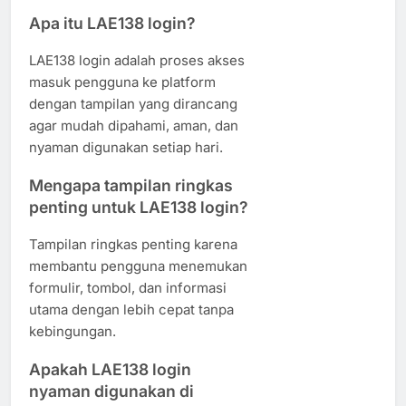
Apa itu LAE138 login?
LAE138 login adalah proses akses
masuk pengguna ke platform
dengan tampilan yang dirancang
agar mudah dipahami, aman, dan
nyaman digunakan setiap hari.
Mengapa tampilan ringkas
penting untuk LAE138 login?
Tampilan ringkas penting karena
membantu pengguna menemukan
formulir, tombol, dan informasi
utama dengan lebih cepat tanpa
kebingungan.
Apakah LAE138 login
nyaman digunakan di