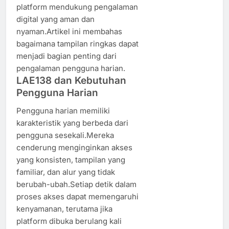
platform mendukung pengalaman
digital yang aman dan
nyaman.Artikel ini membahas
bagaimana tampilan ringkas dapat
menjadi bagian penting dari
pengalaman pengguna harian.
LAE138 dan Kebutuhan
Pengguna Harian
Pengguna harian memiliki
karakteristik yang berbeda dari
pengguna sesekali.Mereka
cenderung menginginkan akses
yang konsisten, tampilan yang
familiar, dan alur yang tidak
berubah-ubah.Setiap detik dalam
proses akses dapat memengaruhi
kenyamanan, terutama jika
platform dibuka berulang kali