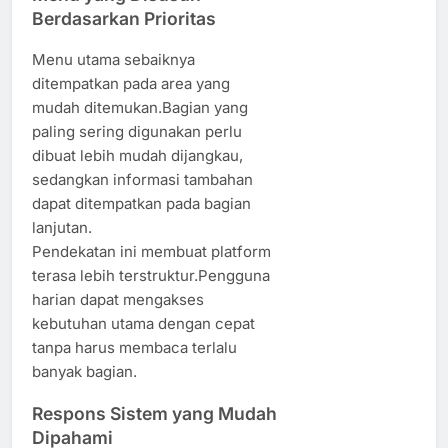
Berdasarkan Prioritas
Menu utama sebaiknya
ditempatkan pada area yang
mudah ditemukan.Bagian yang
paling sering digunakan perlu
dibuat lebih mudah dijangkau,
sedangkan informasi tambahan
dapat ditempatkan pada bagian
lanjutan.
Pendekatan ini membuat platform
terasa lebih terstruktur.Pengguna
harian dapat mengakses
kebutuhan utama dengan cepat
tanpa harus membaca terlalu
banyak bagian.
Respons Sistem yang Mudah
Dipahami