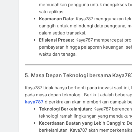
memudahkan pengguna untuk mengakses ber
satu aplikasi.
Keamanan Data:
Kaya787 menggunakan tekn
canggih untuk melindungi data pengguna, 
dalam setiap transaksi.
Efisiensi Proses:
Kaya787 mempercepat proses
pembayaran hingga pelaporan keuangan, s
waktu dan tenaga.
5. Masa Depan Teknologi bersama Kaya78
Kaya787 tidak hanya berhenti pada inovasi saat ini, 
pada masa depan teknologi. Berikut adalah beberap
kaya787
diperkirakan akan memberikan dampak be
Teknologi Berkelanjutan:
Kaya787 berencan
teknologi ramah lingkungan yang mendukung
Kecerdasan Buatan yang Lebih Canggih:
De
berkelanjutan, Kaya787 akan memperkenalkan