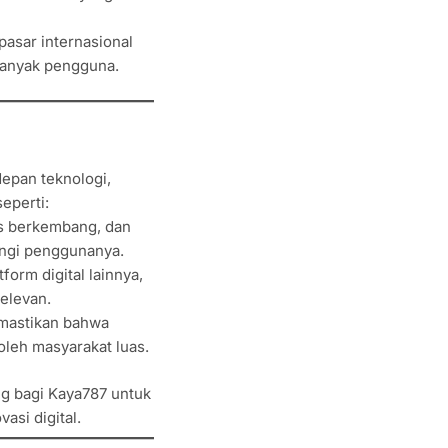
asar internasional
banyak pengguna.
epan teknologi,
eperti:
s berkembang, dan
ngi penggunanya.
orm digital lainnya,
relevan.
mastikan bahwa
oleh masyarakat luas.
ng bagi Kaya787 untuk
si digital.