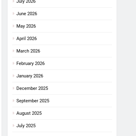
July 2026
June 2026
May 2026
April 2026
March 2026
February 2026
January 2026
December 2025
September 2025
August 2025
July 2025