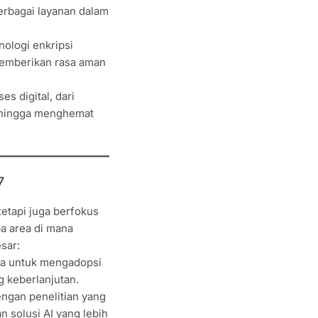
bagai layanan dalam
ologi enkripsi
memberikan rasa aman
 digital, dari
ehingga menghemat
7
tetapi juga berfokus
a area di mana
sar:
a untuk mengadopsi
 keberlanjutan.
ngan penelitian yang
 solusi AI yang lebih