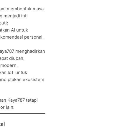
dalam membentuk masa
g menjadi inti
uti:
kan AI untuk
ekomendasi personal,
Kaya787 menghadirkan
apat diubah,
 modern.
an IoT untuk
enciptakan ekosistem
nan Kaya787 tetapi
r lain.
al