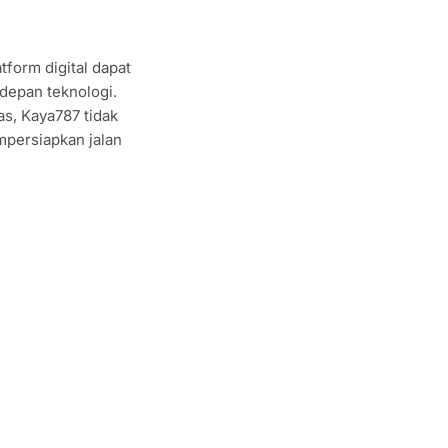
form digital dapat
epan teknologi.
as, Kaya787 tidak
mpersiapkan jalan