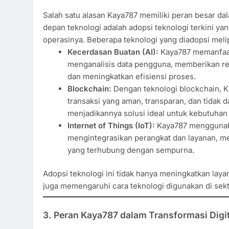
Salah satu alasan Kaya787 memiliki peran besar 
depan teknologi adalah adopsi teknologi terkini yan
operasinya. Beberapa teknologi yang diadopsi melip
Kecerdasan Buatan (AI):
Kaya787 memanfaat
menganalisis data pengguna, memberikan r
dan meningkatkan efisiensi proses.
Blockchain:
Dengan teknologi blockchain, 
transaksi yang aman, transparan, dan tidak d
menjadikannya solusi ideal untuk kebutuhan
Internet of Things (IoT):
Kaya787 menggunak
mengintegrasikan perangkat dan layanan, m
yang terhubung dengan sempurna.
Adopsi teknologi ini tidak hanya meningkatkan laya
juga memengaruhi cara teknologi digunakan di sekto
3. Peran Kaya787 dalam Transformasi Digit