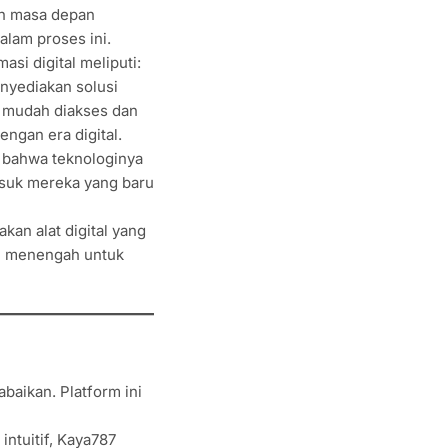
un masa depan
lam proses ini.
si digital meliputi:
yediakan solusi
mudah diakses dan
ngan era digital.
bahwa teknologinya
asuk mereka yang baru
an alat digital yang
n menengah untuk
baikan. Platform ini
ntuitif, Kaya787