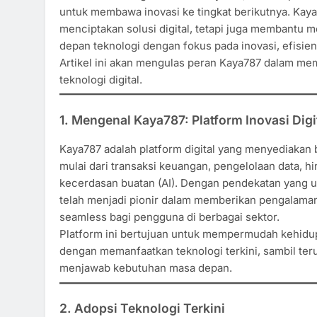
untuk membawa inovasi ke tingkat berikutnya. Kaya
menciptakan solusi digital, tetapi juga membantu
depan teknologi dengan fokus pada inovasi, efisiensi
Artikel ini akan mengulas peran Kaya787 dalam m
teknologi digital.
1. Mengenal Kaya787: Platform Inovasi Digi
Kaya787 adalah platform digital yang menyediakan 
mulai dari transaksi keuangan, pengelolaan data, hi
kecerdasan buatan (AI). Dengan pendekatan yang u
telah menjadi pionir dalam memberikan pengalaman 
seamless bagi pengguna di berbagai sektor.
Platform ini bertujuan untuk mempermudah kehid
dengan memanfaatkan teknologi terkini, sambil ter
menjawab kebutuhan masa depan.
2. Adopsi Teknologi Terkini