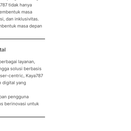
787 tidak hanya
 membentuk masa
, dan inklusivitas.
embentuk masa depan
tal
berbagai layanan,
ngga solusi berbasis
ser-centric, Kaya787
digital yang
upan pengguna
us berinovasi untuk