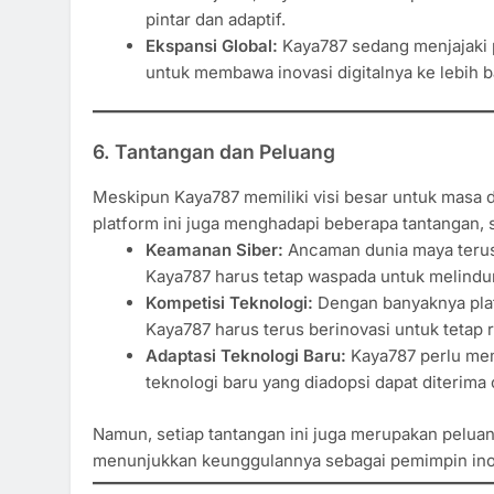
pintar dan adaptif.
Ekspansi Global:
Kaya787 sedang menjajaki p
untuk membawa inovasi digitalnya ke lebih 
6. Tantangan dan Peluang
Meskipun Kaya787 memiliki visi besar untuk masa d
platform ini juga menghadapi beberapa tantangan, s
Keamanan Siber:
Ancaman dunia maya teru
Kaya787 harus tetap waspada untuk melindu
Kompetisi Teknologi:
Dengan banyaknya platf
Kaya787 harus terus berinovasi untuk tetap 
Adaptasi Teknologi Baru:
Kaya787 perlu me
teknologi baru yang diadopsi dapat diterima 
Namun, setiap tantangan ini juga merupakan pelua
menunjukkan keunggulannya sebagai pemimpin inova