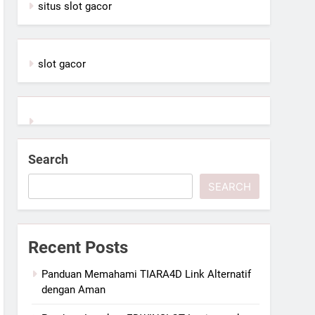
situs slot gacor
slot gacor
Search
SEARCH
Recent Posts
Panduan Memahami TIARA4D Link Alternatif
dengan Aman