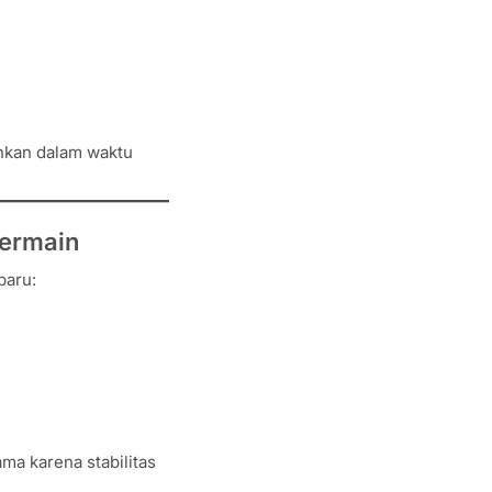
nkan dalam waktu
Bermain
baru:
ma karena stabilitas