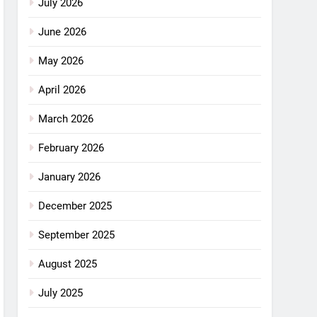
July 2026
June 2026
May 2026
April 2026
March 2026
February 2026
January 2026
December 2025
September 2025
August 2025
July 2025