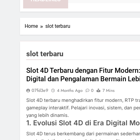
Home
slot terbaru
slot terbaru
Slot 4D Terbaru dengan Fitur Modern
Digital dan Pengalaman Bermain Lebih
07fd3e9
4 Months Ago
0
7 Mins
Slot 4D terbaru menghadirkan fitur modern, RTP tr
gameplay interaktif. Pelajari inovasi, sistem, dan 
yang lebih dinamis.
1. Evolusi Slot 4D di Era Digital M
Slot 4D terus berkembang dari permainan sederha