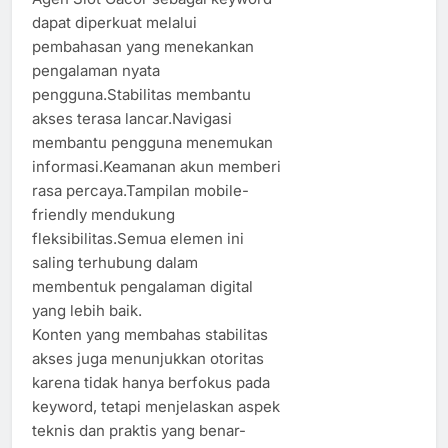
dapat diperkuat melalui
pembahasan yang menekankan
pengalaman nyata
pengguna.Stabilitas membantu
akses terasa lancar.Navigasi
membantu pengguna menemukan
informasi.Keamanan akun memberi
rasa percaya.Tampilan mobile-
friendly mendukung
fleksibilitas.Semua elemen ini
saling terhubung dalam
membentuk pengalaman digital
yang lebih baik.
Konten yang membahas stabilitas
akses juga menunjukkan otoritas
karena tidak hanya berfokus pada
keyword, tetapi menjelaskan aspek
teknis dan praktis yang benar-