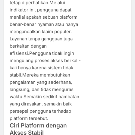
tetap diperhatikan.Melalui
indikator ini, pengguna dapat
menilai apakah sebuah platform
benar-benar nyaman atau hanya
mengandalkan klaim populer.
Layanan tanpa gangguan juga
berkaitan dengan
efisiensi.Pengguna tidak ingin
mengulang proses akses berkali-
kali hanya karena sistem tidak
stabil.Mereka membutuhkan
pengalaman yang sederhana,
langsung, dan tidak menguras
waktu.Semakin sedikit hambatan
yang dirasakan, semakin baik
persepsi pengguna terhadap
platform tersebut.
Ciri Platform dengan
Akses Stabil