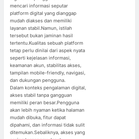
mencari informasi seputar
platform digital yang dianggap
mudah diakses dan memiliki
layanan stabil.Namun, istilah
tersebut bukan jaminan hasil
tertentu.Kualitas sebuah platform
tetap perlu dinilai dari aspek nyata
seperti kejelasan informasi,
keamanan akun, stabilitas akses,
tampilan mobile-friendly, navigasi,
dan dukungan pengguna.
Dalam konteks pengalaman digital,
akses stabil tanpa gangguan
memiliki peran besar.Pengguna
akan lebih nyaman ketika halaman
mudah dibuka, fitur dapat
dipahami, dan informasi tidak sulit
ditemukan.Sebaliknya, akses yang