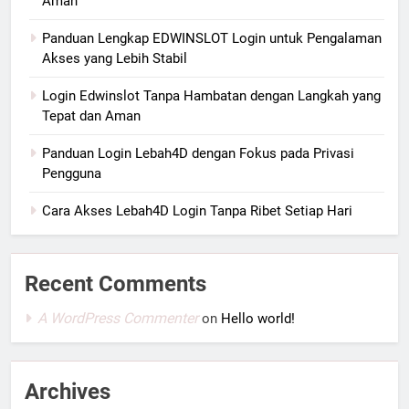
Aman
Panduan Lengkap EDWINSLOT Login untuk Pengalaman
Akses yang Lebih Stabil
Login Edwinslot Tanpa Hambatan dengan Langkah yang
Tepat dan Aman
Panduan Login Lebah4D dengan Fokus pada Privasi
Pengguna
Cara Akses Lebah4D Login Tanpa Ribet Setiap Hari
Recent Comments
A WordPress Commenter
on
Hello world!
Archives