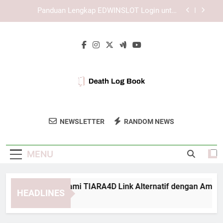
Skip
Login Edwinslot Tanpa Hambatan dengan
to
Langkah yang Tepat dan Aman
content
Panduan Login Lebah4D dengan Fokus pada
Privasi Pengguna
Panduan Memahami TIARA4D Link Alternatif
dengan Aman
Panduan Lengkap EDWINSLOT Login untuk
Pengalaman Akses yang Lebih Stabil
Login Edwinslot Tanpa Hambatan dengan
Langkah yang Tepat dan Aman
Death Log Book
Gunakan Death Log Book Untuk Pendataan
Panduan Login Lebah4D dengan Fokus pada
NEWSLETTER
RANDOM NEWS
Privasi Pengguna
Yang Aman Dan Terpercaya.
MENU
anduan Memahami TIARA4D Link Alternatif dengan Aman
HEADLINES
Month Ago