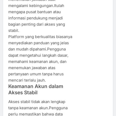
mengalami kebingungan.Itulah
mengapa pusat bantuan atau
informasi pendukung menjadi
bagian penting dari akses yang
stabil.
Platform yang berkualitas biasanya
menyediakan panduan yang jelas
dan mudah dipahami.Pengguna
dapat mengetahui langkah dasar,
memahami keamanan akun, dan
menemukan jawaban atas
pertanyaan umum tanpa harus
mencari terlalu jauh.
Keamanan Akun dalam
Akses Stabil
Akses stabil tidak akan lengkap
tanpa keamanan akun.Pengguna
perlu memastikan bahwa data