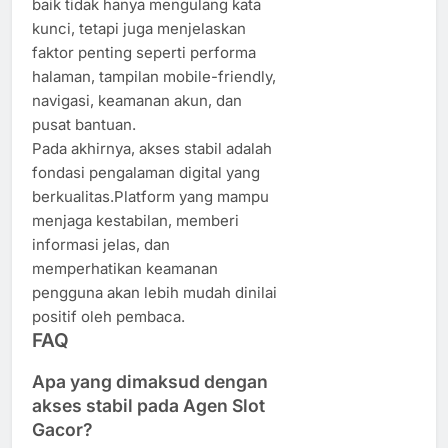
baik tidak hanya mengulang kata
kunci, tetapi juga menjelaskan
faktor penting seperti performa
halaman, tampilan mobile-friendly,
navigasi, keamanan akun, dan
pusat bantuan.
Pada akhirnya, akses stabil adalah
fondasi pengalaman digital yang
berkualitas.Platform yang mampu
menjaga kestabilan, memberi
informasi jelas, dan
memperhatikan keamanan
pengguna akan lebih mudah dinilai
positif oleh pembaca.
FAQ
Apa yang dimaksud dengan
akses stabil pada Agen Slot
Gacor?