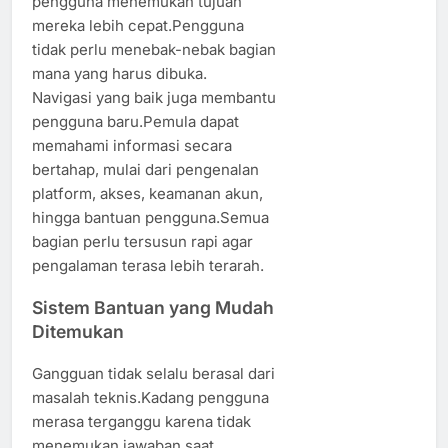
pengguna menemukan tujuan
mereka lebih cepat.Pengguna
tidak perlu menebak-nebak bagian
mana yang harus dibuka.
Navigasi yang baik juga membantu
pengguna baru.Pemula dapat
memahami informasi secara
bertahap, mulai dari pengenalan
platform, akses, keamanan akun,
hingga bantuan pengguna.Semua
bagian perlu tersusun rapi agar
pengalaman terasa lebih terarah.
Sistem Bantuan yang Mudah
Ditemukan
Gangguan tidak selalu berasal dari
masalah teknis.Kadang pengguna
merasa terganggu karena tidak
menemukan jawaban saat