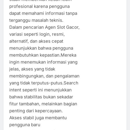
profesional karena pengguna
dapat memahami informasi tanpa
terganggu masalah teknis.
Dalam pencarian Agen Slot Gacor,
variasi seperti login, resmi,
alternatif, dan akses cepat
menunjukkan bahwa pengguna
membutuhkan kepastian.Mereka
ingin menemukan informasi yang
jelas, akses yang tidak
membingungkan, dan pengalaman
yang tidak terputus-putus.Search
intent seperti ini menunjukkan
bahwa stabilitas bukan sekadar
fitur tambahan, melainkan bagian
penting dari kepercayaan.
Akses stabil juga membantu
pengguna baru