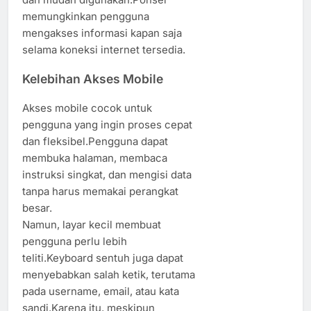
memungkinkan pengguna
mengakses informasi kapan saja
selama koneksi internet tersedia.
Kelebihan Akses Mobile
Akses mobile cocok untuk
pengguna yang ingin proses cepat
dan fleksibel.Pengguna dapat
membuka halaman, membaca
instruksi singkat, dan mengisi data
tanpa harus memakai perangkat
besar.
Namun, layar kecil membuat
pengguna perlu lebih
teliti.Keyboard sentuh juga dapat
menyebabkan salah ketik, terutama
pada username, email, atau kata
sandi.Karena itu, meskipun