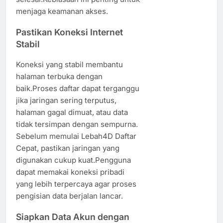
menjaga keamanan akses.
Pastikan Koneksi Internet
Stabil
Koneksi yang stabil membantu
halaman terbuka dengan
baik.Proses daftar dapat terganggu
jika jaringan sering terputus,
halaman gagal dimuat, atau data
tidak tersimpan dengan sempurna.
Sebelum memulai Lebah4D Daftar
Cepat, pastikan jaringan yang
digunakan cukup kuat.Pengguna
dapat memakai koneksi pribadi
yang lebih terpercaya agar proses
pengisian data berjalan lancar.
Siapkan Data Akun dengan