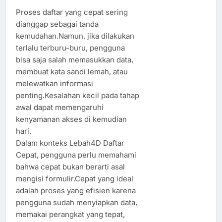
Proses daftar yang cepat sering
dianggap sebagai tanda
kemudahan.Namun, jika dilakukan
terlalu terburu-buru, pengguna
bisa saja salah memasukkan data,
membuat kata sandi lemah, atau
melewatkan informasi
penting.Kesalahan kecil pada tahap
awal dapat memengaruhi
kenyamanan akses di kemudian
hari.
Dalam konteks Lebah4D Daftar
Cepat, pengguna perlu memahami
bahwa cepat bukan berarti asal
mengisi formulir.Cepat yang ideal
adalah proses yang efisien karena
pengguna sudah menyiapkan data,
memakai perangkat yang tepat,