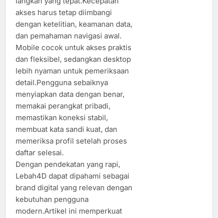
langkah yang tepat.Kecepatan
akses harus tetap diimbangi
dengan ketelitian, keamanan data,
dan pemahaman navigasi awal.
Mobile cocok untuk akses praktis
dan fleksibel, sedangkan desktop
lebih nyaman untuk pemeriksaan
detail.Pengguna sebaiknya
menyiapkan data dengan benar,
memakai perangkat pribadi,
memastikan koneksi stabil,
membuat kata sandi kuat, dan
memeriksa profil setelah proses
daftar selesai.
Dengan pendekatan yang rapi,
Lebah4D dapat dipahami sebagai
brand digital yang relevan dengan
kebutuhan pengguna
modern.Artikel ini memperkuat