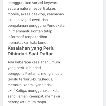
menggunakan variasi keyword
secara natural, seperti akses
mobile, akses desktop, keamanan
akun, navigasi awal, dan
pengalaman pengguna.Pendekatan
ini membantu konten tetap
informatif tanpa terlihat
memaksakan kata kunci.
Kesalahan yang Perlu
Dihindari Saat Daftar
Ada beberapa kesalahan umum
yang perlu dihindari
pengguna.Pertama, mengisi data
terlalu terburu-buru.Kedua,
memakai kontak yang tidak
aktif.Ketiga, menggunakan kata
sandi lemah.Keempat, memakai
perangkat umum tanpa