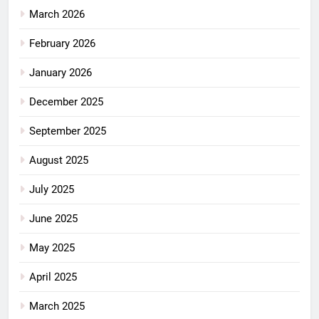
March 2026
February 2026
January 2026
December 2025
September 2025
August 2025
July 2025
June 2025
May 2025
April 2025
March 2025