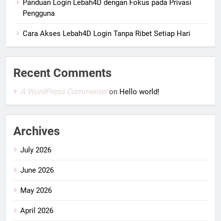
Panduan Login Lebah4D dengan Fokus pada Privasi
Pengguna
Cara Akses Lebah4D Login Tanpa Ribet Setiap Hari
Recent Comments
A WordPress Commenter
on
Hello world!
Archives
July 2026
June 2026
May 2026
April 2026