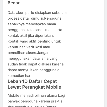
Benar
Data akun perlu disiapkan sebelum
proses daftar dimulai.Pengguna
sebaiknya menyiapkan nama
pengguna, kata sandi kuat, serta
kontak aktif jika diperlukan.
Kontak yang aktif penting untuk
kebutuhan verifikasi atau
pemulihan akses.Jangan
menggunakan data lama yang
sudah tidak dapat diakses karena
dapat menyulitkan pengguna di
kemudian hari.
Lebah4D Daftar Cepat
Lewat Perangkat Mobile
Mobile menjadi pilihan utama bagi
banyak pengguna karena praktis
dan mudah digunakan.Ponsel