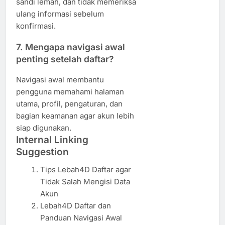
sandi lemah, dan tidak memeriksa
ulang informasi sebelum
konfirmasi.
7. Mengapa navigasi awal
penting setelah daftar?
Navigasi awal membantu
pengguna memahami halaman
utama, profil, pengaturan, dan
bagian keamanan agar akun lebih
siap digunakan.
Internal Linking
Suggestion
Tips Lebah4D Daftar agar
Tidak Salah Mengisi Data
Akun
Lebah4D Daftar dan
Panduan Navigasi Awal