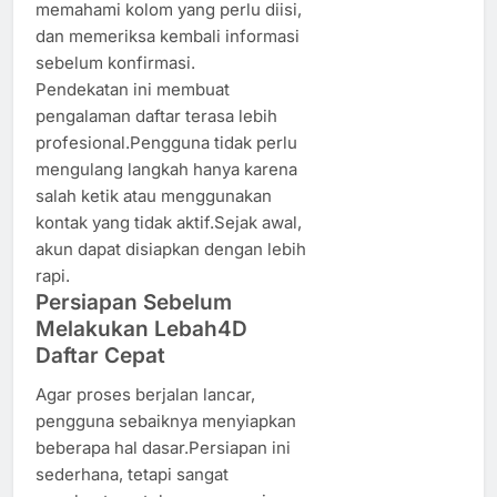
memahami kolom yang perlu diisi,
dan memeriksa kembali informasi
sebelum konfirmasi.
Pendekatan ini membuat
pengalaman daftar terasa lebih
profesional.Pengguna tidak perlu
mengulang langkah hanya karena
salah ketik atau menggunakan
kontak yang tidak aktif.Sejak awal,
akun dapat disiapkan dengan lebih
rapi.
Persiapan Sebelum
Melakukan Lebah4D
Daftar Cepat
Agar proses berjalan lancar,
pengguna sebaiknya menyiapkan
beberapa hal dasar.Persiapan ini
sederhana, tetapi sangat