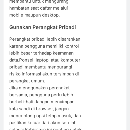
membantu untuk mengurangi
hambatan saat daftar melalui
mobile maupun desktop.
Gunakan Perangkat Pribadi
Perangkat pribadi lebih disarankan
karena pengguna memiliki kontrol
lebih besar terhadap keamanan
data.Ponsel, laptop, atau komputer
pribadi membantu mengurangi
risiko informasi akun tersimpan di
perangkat umum.
Jika menggunakan perangkat
bersama, pengguna perlu lebih
berhati-hati.Jangan menyimpan
kata sandi di browser, jangan
mencentang opsi tetap masuk, dan
pastikan keluar dari akun setelah
selesai.Kebiasaan ini penting untuk