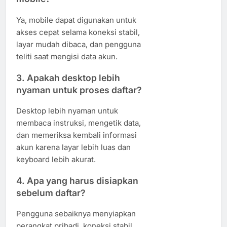
Ya, mobile dapat digunakan untuk
akses cepat selama koneksi stabil,
layar mudah dibaca, dan pengguna
teliti saat mengisi data akun.
3. Apakah desktop lebih
nyaman untuk proses daftar?
Desktop lebih nyaman untuk
membaca instruksi, mengetik data,
dan memeriksa kembali informasi
akun karena layar lebih luas dan
keyboard lebih akurat.
4. Apa yang harus disiapkan
sebelum daftar?
Pengguna sebaiknya menyiapkan
perangkat pribadi, koneksi stabil,