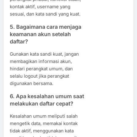
kontak aktif, username yang
sesuai, dan kata sandi yang kuat.
5. Bagaimana cara menjaga
keamanan akun setelah
daftar?
Gunakan kata sandi kuat, jangan
membagikan informasi akun,
hindari perangkat umum, dan
selalu logout jika perangkat
digunakan bersama.
6. Apa kesalahan umum saat
melakukan daftar cepat?
Kesalahan umum meliputi salah
mengetik data, memakai kontak
tidak aktif, menggunakan kata