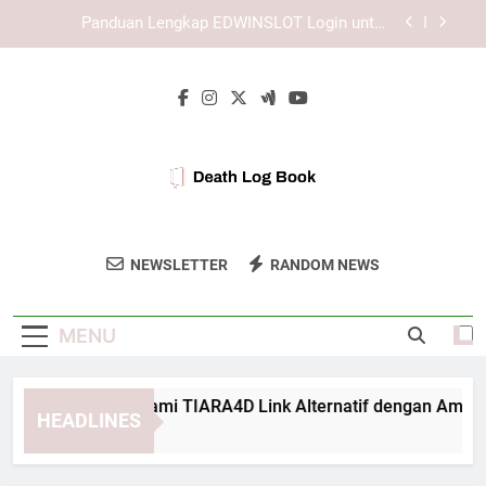
Skip
Login Edwinslot Tanpa Hambatan dengan
to
Langkah yang Tepat dan Aman
content
Panduan Login Lebah4D dengan Fokus pada
Privasi Pengguna
Panduan Memahami TIARA4D Link Alternatif
dengan Aman
Panduan Lengkap EDWINSLOT Login untuk
Pengalaman Akses yang Lebih Stabil
Login Edwinslot Tanpa Hambatan dengan
Langkah yang Tepat dan Aman
Death Log Book
Gunakan Death Log Book Untuk Pendataan
Panduan Login Lebah4D dengan Fokus pada
NEWSLETTER
RANDOM NEWS
Privasi Pengguna
Yang Aman Dan Terpercaya.
MENU
anduan Memahami TIARA4D Link Alternatif dengan Aman
HEADLINES
Weeks Ago