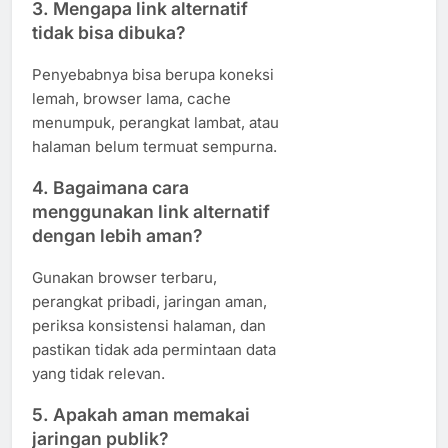
3. Mengapa link alternatif
tidak bisa dibuka?
Penyebabnya bisa berupa koneksi
lemah, browser lama, cache
menumpuk, perangkat lambat, atau
halaman belum termuat sempurna.
4. Bagaimana cara
menggunakan link alternatif
dengan lebih aman?
Gunakan browser terbaru,
perangkat pribadi, jaringan aman,
periksa konsistensi halaman, dan
pastikan tidak ada permintaan data
yang tidak relevan.
5. Apakah aman memakai
jaringan publik?