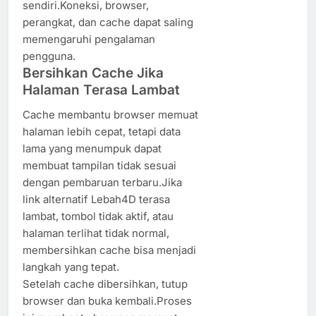
sendiri.Koneksi, browser,
perangkat, dan cache dapat saling
memengaruhi pengalaman
pengguna.
Bersihkan Cache Jika
Halaman Terasa Lambat
Cache membantu browser memuat
halaman lebih cepat, tetapi data
lama yang menumpuk dapat
membuat tampilan tidak sesuai
dengan pembaruan terbaru.Jika
link alternatif Lebah4D terasa
lambat, tombol tidak aktif, atau
halaman terlihat tidak normal,
membersihkan cache bisa menjadi
langkah yang tepat.
Setelah cache dibersihkan, tutup
browser dan buka kembali.Proses