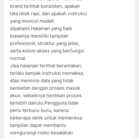
brand terlihat konsisten, apakah
tata letak rapi, dan apakah instruksi
yang muncul mudah
dipahami.Halaman yang baik
biasanya memiliki tampilan
profesional, struktur yang jelas,
serta kolom akses yang berfungsi
normal.
Jika halaman terlihat berantakan,
terlalu banyak instruksi memaksa,
atau meminta data yang tidak
berkaitan dengan proses masuk
akun, sebaiknya hentikan proses
terlebih dahulu.Pengguna tidak
perlu terburu-buru, karena
beberapa detik untuk memeriksa
tampilan dapat membantu
mengurangi risiko kesalahan