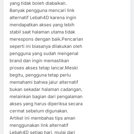
yang tidak boleh diabaikan.
Banyak pengguna mencari link
alternatif Lebah4D karena ingin
mendapatkan akses yang lebih
stabil saat halaman utama tidak
merespons dengan baik.Pencarian
seperti ini biasanya dilakukan oleh
pengguna yang sudah mengenal
brand dan ingin memastikan
proses akses tetap lancar.Meski
begitu, pengguna tetap perlu
memahami bahwa jalur alternatif
bukan sekadar halaman cadangan,
melainkan bagian dari pengalaman
akses yang harus diperiksa secara
cermat sebelum digunakan.
Artikel ini membahas tips aman
menggunakan link alternatif
Lebah4D setiap hari, mulai dari