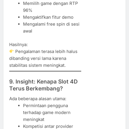
Memilih game dengan RTP
96%
Mengaktifkan fitur demo
Mengalami free spin di sesi
awal
Hasilnya:
Pengalaman terasa lebih halus
dibanding versi lama karena
stabilitas sistem meningkat.
9. Insight: Kenapa Slot 4D
Terus Berkembang?
Ada beberapa alasan utama:
Permintaan pengguna
terhadap game modern
meningkat
Kompetisi antar provider