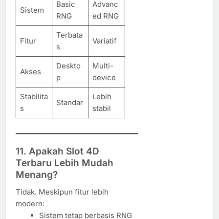
Basic
Advanc
Sistem
RNG
ed RNG
Terbata
Fitur
Variatif
s
Deskto
Multi-
Akses
p
device
Stabilita
Lebih
Standar
s
stabil
11. Apakah Slot 4D
Terbaru Lebih Mudah
Menang?
Tidak. Meskipun fitur lebih
modern:
Sistem tetap berbasis RNG