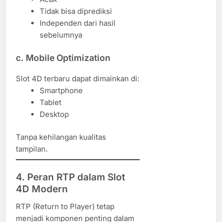
Tidak bisa diprediksi
Independen dari hasil
sebelumnya
c. Mobile Optimization
Slot 4D terbaru dapat dimainkan di:
Smartphone
Tablet
Desktop
Tanpa kehilangan kualitas
tampilan.
4. Peran RTP dalam Slot
4D Modern
RTP (Return to Player) tetap
menjadi komponen penting dalam