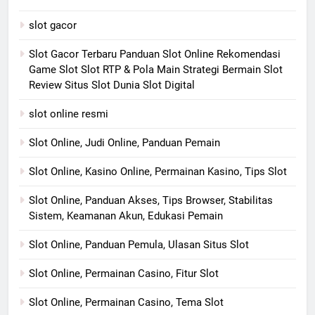
slot gacor
Slot Gacor Terbaru Panduan Slot Online Rekomendasi
Game Slot Slot RTP & Pola Main Strategi Bermain Slot
Review Situs Slot Dunia Slot Digital
slot online resmi
Slot Online, Judi Online, Panduan Pemain
Slot Online, Kasino Online, Permainan Kasino, Tips Slot
Slot Online, Panduan Akses, Tips Browser, Stabilitas
Sistem, Keamanan Akun, Edukasi Pemain
Slot Online, Panduan Pemula, Ulasan Situs Slot
Slot Online, Permainan Casino, Fitur Slot
Slot Online, Permainan Casino, Tema Slot