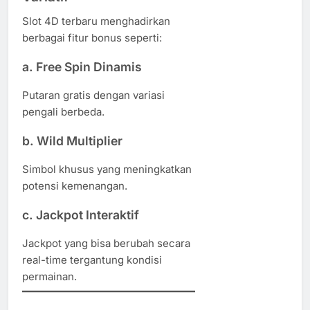
Slot 4D terbaru menghadirkan
berbagai fitur bonus seperti:
a. Free Spin Dinamis
Putaran gratis dengan variasi
pengali berbeda.
b. Wild Multiplier
Simbol khusus yang meningkatkan
potensi kemenangan.
c. Jackpot Interaktif
Jackpot yang bisa berubah secara
real-time tergantung kondisi
permainan.