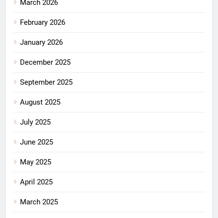
March 2026
February 2026
January 2026
December 2025
September 2025
August 2025
July 2025
June 2025
May 2025
April 2025
March 2025