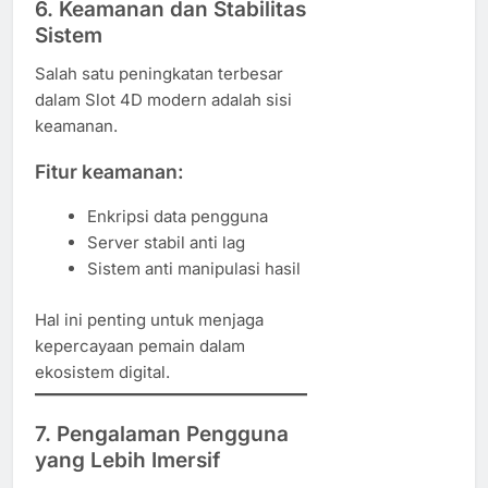
6. Keamanan dan Stabilitas
Sistem
Salah satu peningkatan terbesar
dalam Slot 4D modern adalah sisi
keamanan.
Fitur keamanan:
Enkripsi data pengguna
Server stabil anti lag
Sistem anti manipulasi hasil
Hal ini penting untuk menjaga
kepercayaan pemain dalam
ekosistem digital.
7. Pengalaman Pengguna
yang Lebih Imersif