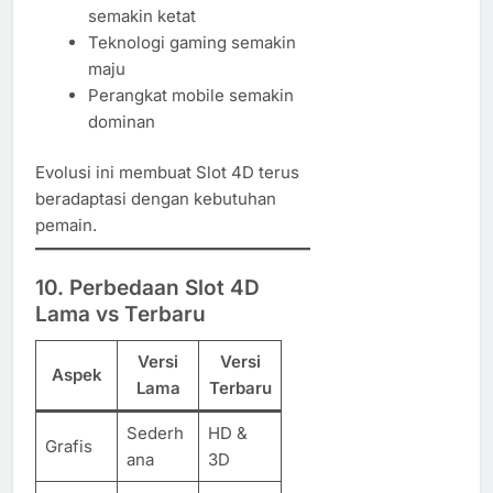
semakin ketat
Teknologi gaming semakin
maju
Perangkat mobile semakin
dominan
Evolusi ini membuat Slot 4D terus
beradaptasi dengan kebutuhan
pemain.
10. Perbedaan Slot 4D
Lama vs Terbaru
Versi
Versi
Aspek
Lama
Terbaru
Sederh
HD &
Grafis
ana
3D