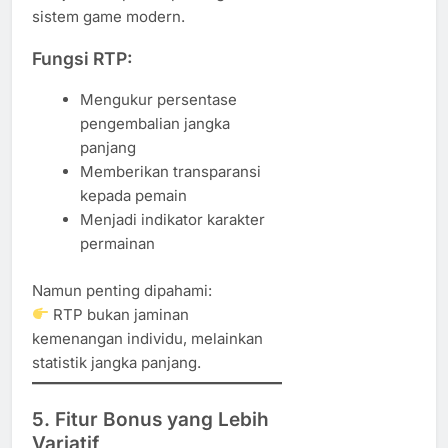
sistem game modern.
Fungsi RTP:
Mengukur persentase
pengembalian jangka
panjang
Memberikan transparansi
kepada pemain
Menjadi indikator karakter
permainan
Namun penting dipahami:
RTP bukan jaminan
kemenangan individu, melainkan
statistik jangka panjang.
5. Fitur Bonus yang Lebih
Variatif