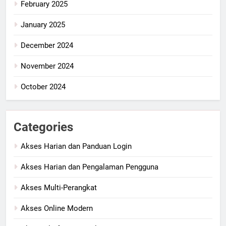
February 2025
January 2025
December 2024
November 2024
October 2024
Categories
Akses Harian dan Panduan Login
Akses Harian dan Pengalaman Pengguna
Akses Multi-Perangkat
Akses Online Modern