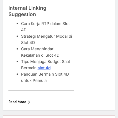
Internal Linking
Suggestion
Cara Kerja RTP dalam Slot
4D
Strategi Mengatur Modal di
Slot 4D
Cara Menghindari
Kekalahan di Slot 4D
Tips Menjaga Budget Saat
Bermain
slot 4d
Panduan Bermain Slot 4D
untuk Pemula
Read More