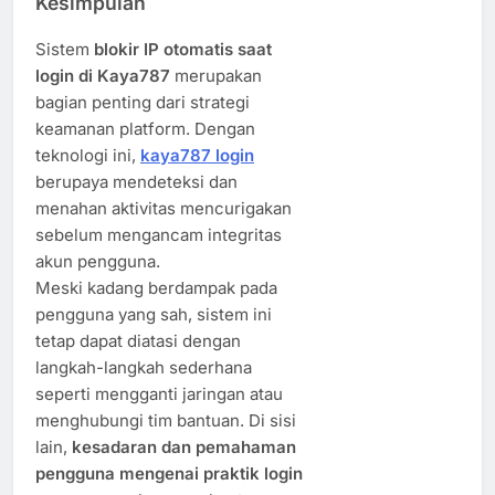
Kesimpulan
Sistem
blokir IP otomatis saat
login di Kaya787
merupakan
bagian penting dari strategi
keamanan platform. Dengan
teknologi ini,
kaya787 login
berupaya mendeteksi dan
menahan aktivitas mencurigakan
sebelum mengancam integritas
akun pengguna.
Meski kadang berdampak pada
pengguna yang sah, sistem ini
tetap dapat diatasi dengan
langkah-langkah sederhana
seperti mengganti jaringan atau
menghubungi tim bantuan. Di sisi
lain,
kesadaran dan pemahaman
pengguna mengenai praktik login