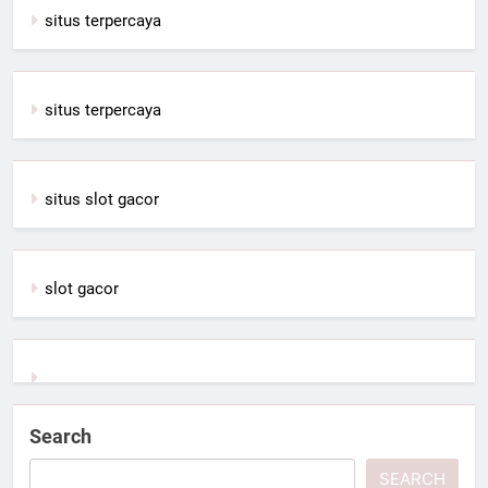
situs terpercaya
situs terpercaya
situs slot gacor
slot gacor
Search
SEARCH