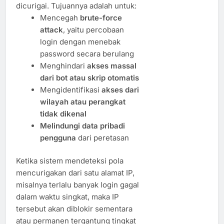
dicurigai. Tujuannya adalah untuk:
Mencegah
brute-force
attack
, yaitu percobaan
login dengan menebak
password secara berulang
Menghindari
akses massal
dari bot atau skrip otomatis
Mengidentifikasi
akses dari
wilayah atau perangkat
tidak dikenal
Melindungi data pribadi
pengguna
dari peretasan
Ketika sistem mendeteksi pola
mencurigakan dari satu alamat IP,
misalnya terlalu banyak login gagal
dalam waktu singkat, maka IP
tersebut akan diblokir sementara
atau permanen tergantung tingkat