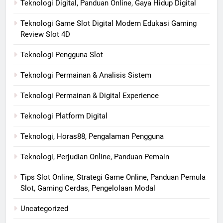
Teknologi Digital, Panduan Online, Gaya Hidup Digital
Teknologi Game Slot Digital Modern Edukasi Gaming
Review Slot 4D
Teknologi Pengguna Slot
Teknologi Permainan & Analisis Sistem
Teknologi Permainan & Digital Experience
Teknologi Platform Digital
Teknologi, Horas88, Pengalaman Pengguna
Teknologi, Perjudian Online, Panduan Pemain
Tips Slot Online, Strategi Game Online, Panduan Pemula
Slot, Gaming Cerdas, Pengelolaan Modal
Uncategorized