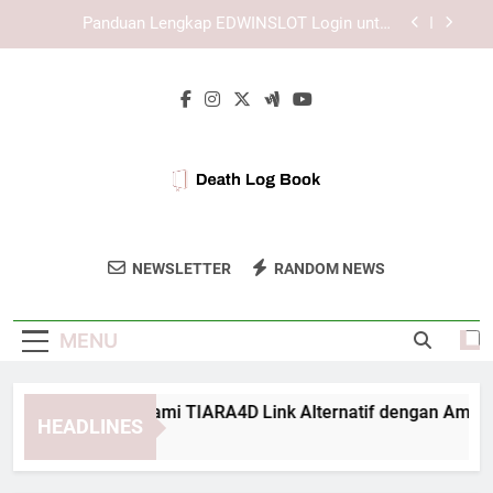
Skip
Login Edwinslot Tanpa Hambatan dengan
to
Langkah yang Tepat dan Aman
content
Panduan Login Lebah4D dengan Fokus pada
Privasi Pengguna
Panduan Memahami TIARA4D Link Alternatif
dengan Aman
Panduan Lengkap EDWINSLOT Login untuk
Pengalaman Akses yang Lebih Stabil
Login Edwinslot Tanpa Hambatan dengan
Langkah yang Tepat dan Aman
Death Log Book
Gunakan Death Log Book Untuk Pendataan
Panduan Login Lebah4D dengan Fokus pada
NEWSLETTER
RANDOM NEWS
Privasi Pengguna
Yang Aman Dan Terpercaya.
MENU
anduan Memahami TIARA4D Link Alternatif dengan Aman
HEADLINES
Weeks Ago