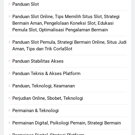
Panduan Slot
Panduan Slot Online, Tips Memilih Situs Slot, Strategi
Bermain Aman, Pengelolaan Koneksi Slot, Edukasi
Pemula Slot, Optimalisasi Pengalaman Bermain
Panduan Slot Pemula, Strategi Bermain Online, Situs Judi
Aman, Tips dan Trik CorlaSlot
Panduan Stabilitas Akses
Panduan Teknis & Akses Platform
Panduan, Teknologi, Keamanan
Perjudian Online, Sbobet, Teknologi
Permainan & Teknologi
Permainan Digital, Psikologi Pemain, Strategi Bermain