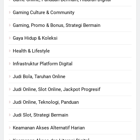
Gaming Culture & Community
Gaming, Promo & Bonus, Strategi Bermain
Gaya Hidup & Koleksi
Health & Lifestyle
Infrastruktur Platform Digital
Judi Bola, Taruhan Online
Judi Online, Slot Online, Jackpot Progresif
Judi Online, Teknologi, Panduan
Judi Slot, Strategi Bermain
Keamanan Akses Alternatif Harian