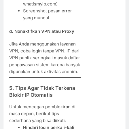
whatismyip.com)
Screenshot pesan error
yang muncul
d.
Nonaktifkan VPN atau Proxy
Jika Anda menggunakan layanan
VPN, coba login tanpa VPN. IP dari
VPN publik seringkali masuk daftar
pengawasan sistem karena banyak
digunakan untuk aktivitas anonim.
5. Tips Agar Tidak Terkena
Blokir IP Otomatis
Untuk mencegah pemblokiran di
masa depan, berikut tips
sederhana yang bisa diikuti:
Hindari login berkali-kali