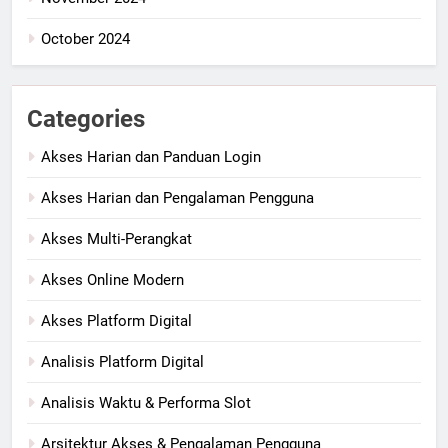
October 2024
Categories
Akses Harian dan Panduan Login
Akses Harian dan Pengalaman Pengguna
Akses Multi-Perangkat
Akses Online Modern
Akses Platform Digital
Analisis Platform Digital
Analisis Waktu & Performa Slot
Arsitektur Akses & Pengalaman Pengguna