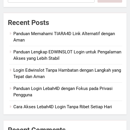
Recent Posts
Panduan Memahami TIARA4D Link Alternatif dengan
Aman
Panduan Lengkap EDWINSLOT Login untuk Pengalaman
Akses yang Lebih Stabil
Login Edwinslot Tanpa Hambatan dengan Langkah yang
Tepat dan Aman
Panduan Login Lebah4D dengan Fokus pada Privasi
Pengguna
Cara Akses Lebah4D Login Tanpa Ribet Setiap Hari