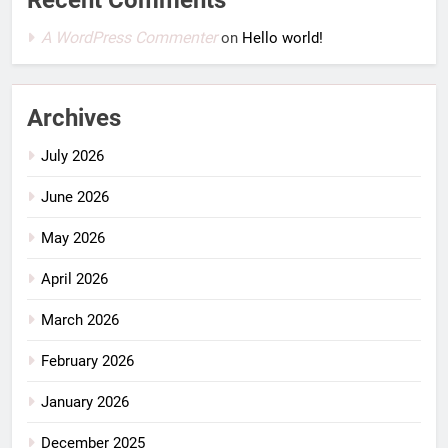
Recent Comments
A WordPress Commenter
on
Hello world!
Archives
July 2026
June 2026
May 2026
April 2026
March 2026
February 2026
January 2026
December 2025