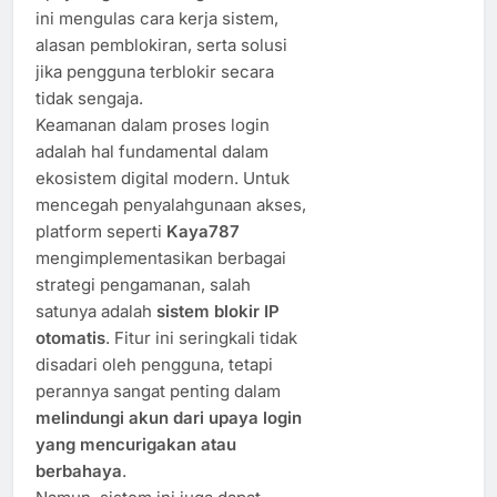
ini mengulas cara kerja sistem,
alasan pemblokiran, serta solusi
jika pengguna terblokir secara
tidak sengaja.
Keamanan dalam proses login
adalah hal fundamental dalam
ekosistem digital modern. Untuk
mencegah penyalahgunaan akses,
platform seperti
Kaya787
mengimplementasikan berbagai
strategi pengamanan, salah
satunya adalah
sistem blokir IP
otomatis
. Fitur ini seringkali tidak
disadari oleh pengguna, tetapi
perannya sangat penting dalam
melindungi akun dari upaya login
yang mencurigakan atau
berbahaya
.