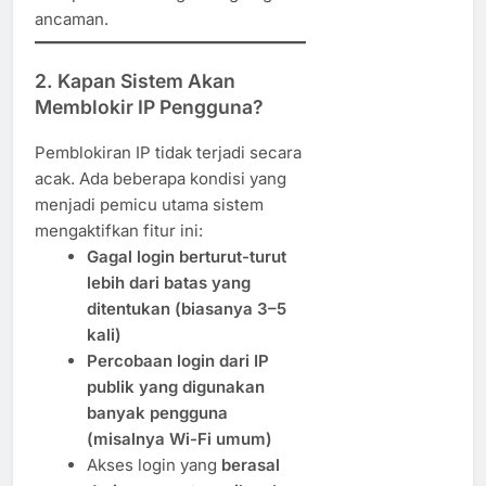
ancaman.
2. Kapan Sistem Akan
Memblokir IP Pengguna?
Pemblokiran IP tidak terjadi secara
acak. Ada beberapa kondisi yang
menjadi pemicu utama sistem
mengaktifkan fitur ini:
Gagal login berturut-turut
lebih dari batas yang
ditentukan (biasanya 3–5
kali)
Percobaan login dari IP
publik yang digunakan
banyak pengguna
(misalnya Wi-Fi umum)
Akses login yang
berasal