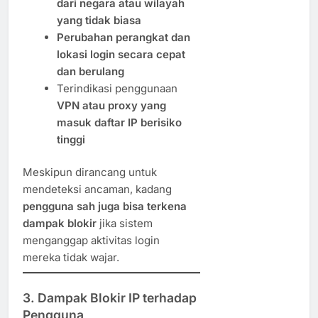
dari negara atau wilayah
yang tidak biasa
Perubahan perangkat dan
lokasi login secara cepat
dan berulang
Terindikasi penggunaan
VPN atau proxy yang
masuk daftar IP berisiko
tinggi
Meskipun dirancang untuk
mendeteksi ancaman, kadang
pengguna sah juga bisa terkena
dampak blokir
jika sistem
menganggap aktivitas login
mereka tidak wajar.
3. Dampak Blokir IP terhadap
Pengguna