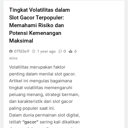
Tingkat Volatilitas dalam
Slot Gacor Terpopuler:
Memahami Risiko dan
Potensi Kemenangan
Maksimal
07fd3e9
1 year ago
0
6
mins
Volatilitas merupakan faktor
penting dalam menilai slot gacor.
Artikel ini mengulas bagaimana
tingkat volatilitas memengaruhi
peluang menang, strategi bermain,
dan karakteristik dari slot gacor
paling populer saat ini.
Dalam dunia permainan slot digital,
istilah
“gacor”
sering kali dikaitkan