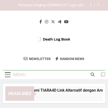
Skip
Login Edwinslot Tanpa Hambatan dengan
to
Langkah yang Tepat dan Aman
content
Panduan Login Lebah4D dengan Fokus pada
Privasi Pengguna
Panduan Memahami TIARA4D Link Alternatif
dengan Aman
Panduan Lengkap EDWINSLOT Login untuk
Pengalaman Akses yang Lebih Stabil
Login Edwinslot Tanpa Hambatan dengan
Langkah yang Tepat dan Aman
Death Log Book
Gunakan Death Log Book Untuk Pendataan
Panduan Login Lebah4D dengan Fokus pada
NEWSLETTER
RANDOM NEWS
Privasi Pengguna
Yang Aman Dan Terpercaya.
MENU
nduan Memahami TIARA4D Link Alternatif dengan Aman
HEADLINES
Weeks Ago