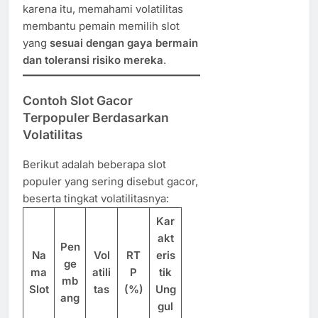
karena itu, memahami volatilitas
membantu pemain memilih slot
yang
sesuai dengan gaya bermain
dan toleransi risiko mereka
.
Contoh Slot Gacor
Terpopuler Berdasarkan
Volatilitas
Berikut adalah beberapa slot
populer yang sering disebut gacor,
beserta tingkat volatilitasnya:
Kar
akt
Pen
Na
Vol
RT
eris
ge
ma
atili
P
tik
mb
Slot
tas
(%)
Ung
ang
gul