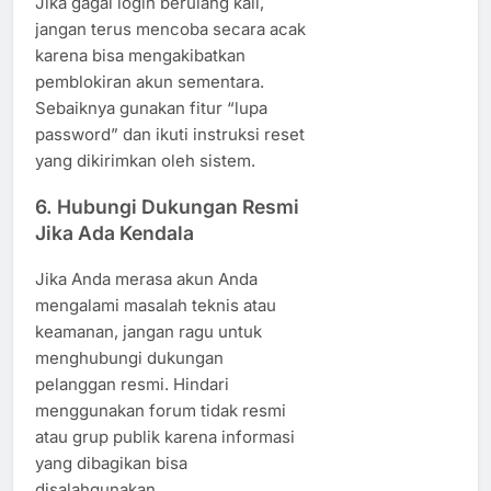
Jika gagal login berulang kali,
jangan terus mencoba secara acak
karena bisa mengakibatkan
pemblokiran akun sementara.
Sebaiknya gunakan fitur “lupa
password” dan ikuti instruksi reset
yang dikirimkan oleh sistem.
6. Hubungi Dukungan Resmi
Jika Ada Kendala
Jika Anda merasa akun Anda
mengalami masalah teknis atau
keamanan, jangan ragu untuk
menghubungi dukungan
pelanggan resmi. Hindari
menggunakan forum tidak resmi
atau grup publik karena informasi
yang dibagikan bisa
disalahgunakan.