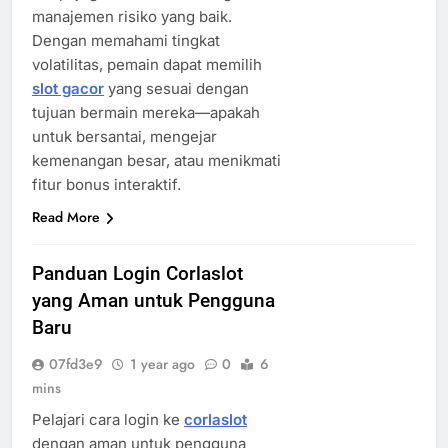
manajemen risiko yang baik.
Dengan memahami tingkat
volatilitas, pemain dapat memilih
slot gacor
yang sesuai dengan
tujuan bermain mereka—apakah
untuk bersantai, mengejar
kemenangan besar, atau menikmati
fitur bonus interaktif.
Read More
Panduan Login Corlaslot
yang Aman untuk Pengguna
Baru
07fd3e9
1 year ago
0
6
mins
Pelajari cara login ke
corlaslot
dengan aman untuk pengguna