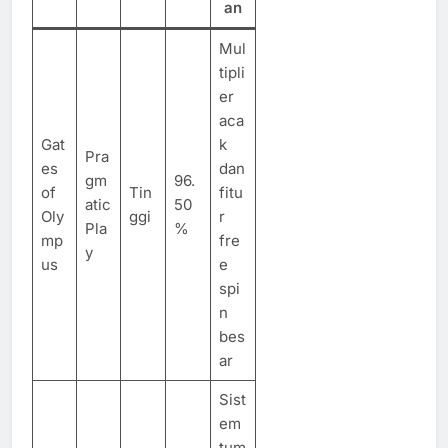
an
Mul
tipli
er
aca
Gat
k
Pra
es
dan
gm
96.
of
Tin
fitu
atic
50
Oly
ggi
r
Pla
%
mp
fre
y
us
e
spi
n
bes
ar
Sist
em
tum