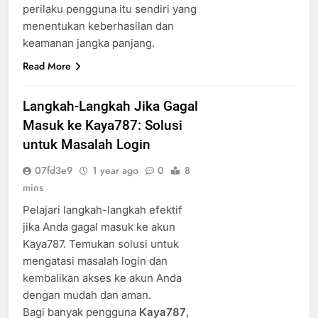
perilaku pengguna itu sendiri yang
menentukan keberhasilan dan
keamanan jangka panjang.
Read More
Langkah-Langkah Jika Gagal
Masuk ke Kaya787: Solusi
untuk Masalah Login
07fd3e9
1 year ago
0
8
mins
Pelajari langkah-langkah efektif
jika Anda gagal masuk ke akun
Kaya787. Temukan solusi untuk
mengatasi masalah login dan
kembalikan akses ke akun Anda
dengan mudah dan aman.
Bagi banyak pengguna
Kaya787
,