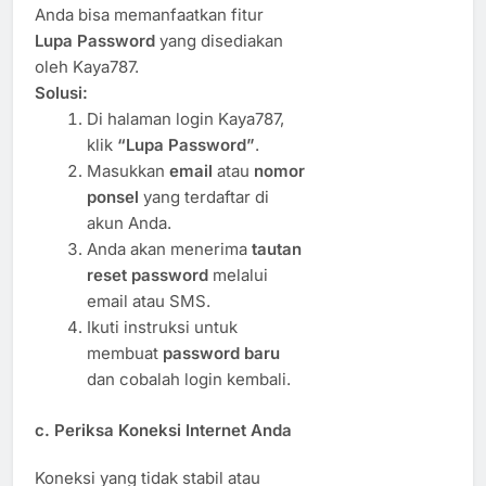
Anda bisa memanfaatkan fitur
Lupa Password
yang disediakan
oleh Kaya787.
Solusi:
Di halaman login Kaya787,
klik
“Lupa Password”
.
Masukkan
email
atau
nomor
ponsel
yang terdaftar di
akun Anda.
Anda akan menerima
tautan
reset password
melalui
email atau SMS.
Ikuti instruksi untuk
membuat
password baru
dan cobalah login kembali.
c.
Periksa Koneksi Internet Anda
Koneksi yang tidak stabil atau