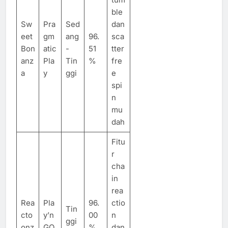
ble
Sw
Pra
Sed
dan
eet
gm
ang
96.
sca
Bon
atic
-
51
tter
anz
Pla
Tin
%
fre
a
y
ggi
e
spi
n
mu
dah
Fitu
r
cha
in
rea
Rea
Pla
96.
ctio
Tin
cto
y’n
00
n
ggi
onz
GO
%
dan