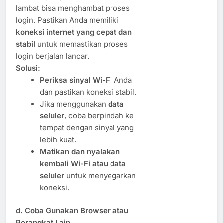
lambat bisa menghambat proses
login. Pastikan Anda memiliki
koneksi internet yang cepat dan
stabil
untuk memastikan proses
login berjalan lancar.
Solusi:
Periksa sinyal Wi-Fi
Anda
dan pastikan koneksi stabil.
Jika menggunakan
data
seluler
, coba berpindah ke
tempat dengan sinyal yang
lebih kuat.
Matikan dan nyalakan
kembali Wi-Fi atau data
seluler
untuk menyegarkan
koneksi.
d.
Coba Gunakan Browser atau
Perangkat Lain