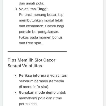
dan amati pola.
Volatilitas Tinggi
:
Potensi menang besar, tapi
membutuhkan modal lebih
dan kesabaran. Cocok bagi
pemain berpengalaman.
Fokus pada momen bonus
dan free spin.
Tips Memilih Slot Gacor
Sesuai Volatilitas
Periksa informasi volatilitas
sebelum bermain (tersedia
di menu info slot).
Gunakan mode demo
untuk
memahami pola dan ritme
permainan.