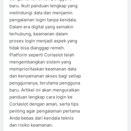
baru. Ikuti panduan lengkap yang
melindungi data dan menjamin
pengalaman login tanpa kendala.
Dalam era digital yang semakin
terhubung, keamanan dalam
proses login menjadi aspek yang
tidak bisa dianggap remeh.
Platform seperti Corlaslot telah
mengembangkan sistem yang
memprioritaskan keamanan data
dan kenyamanan akses bagi setiap
penggunanya, terutama pengguna
baru. Artikel ini akan menguraikan
panduan lengkap cara login ke
Corlaslot dengan aman, serta tips
penting agar pengalaman pertama
Anda bebas dari kendala teknis
dan risiko keamanan.