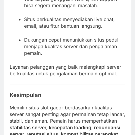
bisa segera menangani masalah.
Situs berkualitas menyediakan live chat,
email, atau fitur bantuan langsung.
Dukungan cepat menunjukkan situs peduli
menjaga kualitas server dan pengalaman
pemain.
Layanan pelanggan yang baik melengkapi server
berkualitas untuk pengalaman bermain optimal.
Kesimpulan
Memilih situs slot gacor berdasarkan kualitas
server sangat penting agar permainan tetap lancar,
stabil, dan aman. Pemain harus memperhatikan
stabilitas server, kecepatan loading, redundansi
server, reputasi situs, kompatibilitas perangkat,