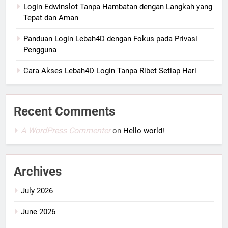
Login Edwinslot Tanpa Hambatan dengan Langkah yang
Tepat dan Aman
Panduan Login Lebah4D dengan Fokus pada Privasi
Pengguna
Cara Akses Lebah4D Login Tanpa Ribet Setiap Hari
Recent Comments
A WordPress Commenter
on
Hello world!
Archives
July 2026
June 2026