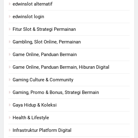
edwinslot alternatif
edwinslot login
Fitur Slot & Strategi Permainan
Gambling, Slot Online, Permainan
Game Online, Panduan Bermain
Game Online, Panduan Bermain, Hiburan Digital
Gaming Culture & Community
Gaming, Promo & Bonus, Strategi Bermain
Gaya Hidup & Koleksi
Health & Lifestyle
Infrastruktur Platform Digital