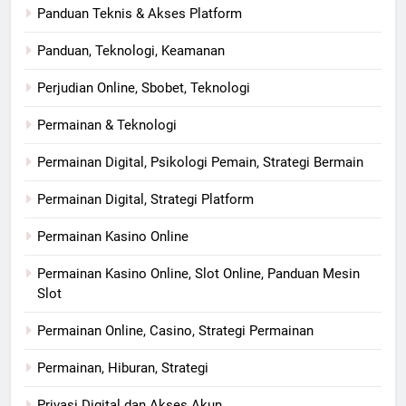
Panduan Teknis & Akses Platform
Panduan, Teknologi, Keamanan
Perjudian Online, Sbobet, Teknologi
Permainan & Teknologi
Permainan Digital, Psikologi Pemain, Strategi Bermain
Permainan Digital, Strategi Platform
Permainan Kasino Online
Permainan Kasino Online, Slot Online, Panduan Mesin
Slot
Permainan Online, Casino, Strategi Permainan
Permainan, Hiburan, Strategi
Privasi Digital dan Akses Akun