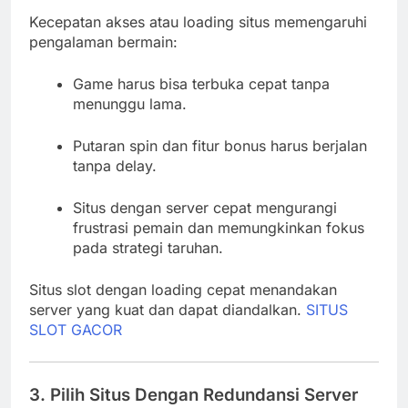
Kecepatan akses atau loading situs memengaruhi
pengalaman bermain:
Game harus bisa terbuka cepat tanpa
menunggu lama.
Putaran spin dan fitur bonus harus berjalan
tanpa delay.
Situs dengan server cepat mengurangi
frustrasi pemain dan memungkinkan fokus
pada strategi taruhan.
Situs slot dengan loading cepat menandakan
server yang kuat dan dapat diandalkan.
SITUS
SLOT GACOR
3. Pilih Situs Dengan Redundansi Server