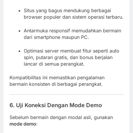
Situs yang bagus mendukung berbagai
browser populer dan sistem operasi terbaru.
Antarmuka responsif memudahkan bermain
dari smartphone maupun PC.
Optimasi server membuat fitur seperti auto
spin, putaran gratis, dan bonus berjalan
lancar di semua perangkat.
Kompatibilitas ini memastikan pengalaman
bermain konsisten di berbagai perangkat.
6. Uji Koneksi Dengan Mode Demo
Sebelum bermain dengan modal asli, gunakan
mode demo
: