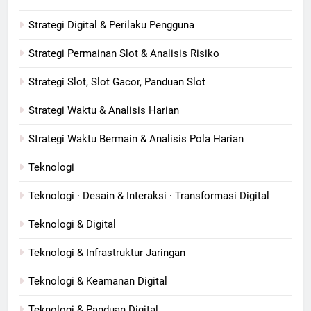
Strategi Digital & Perilaku Pengguna
Strategi Permainan Slot & Analisis Risiko
Strategi Slot, Slot Gacor, Panduan Slot
Strategi Waktu & Analisis Harian
Strategi Waktu Bermain & Analisis Pola Harian
Teknologi
Teknologi · Desain & Interaksi · Transformasi Digital
Teknologi & Digital
Teknologi & Infrastruktur Jaringan
Teknologi & Keamanan Digital
Teknologi & Panduan Digital