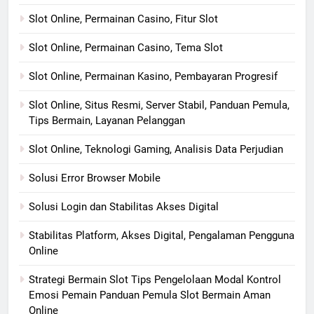
Slot Online, Permainan Casino, Fitur Slot
Slot Online, Permainan Casino, Tema Slot
Slot Online, Permainan Kasino, Pembayaran Progresif
Slot Online, Situs Resmi, Server Stabil, Panduan Pemula,
Tips Bermain, Layanan Pelanggan
Slot Online, Teknologi Gaming, Analisis Data Perjudian
Solusi Error Browser Mobile
Solusi Login dan Stabilitas Akses Digital
Stabilitas Platform, Akses Digital, Pengalaman Pengguna
Online
Strategi Bermain Slot Tips Pengelolaan Modal Kontrol
Emosi Pemain Panduan Pemula Slot Bermain Aman
Online