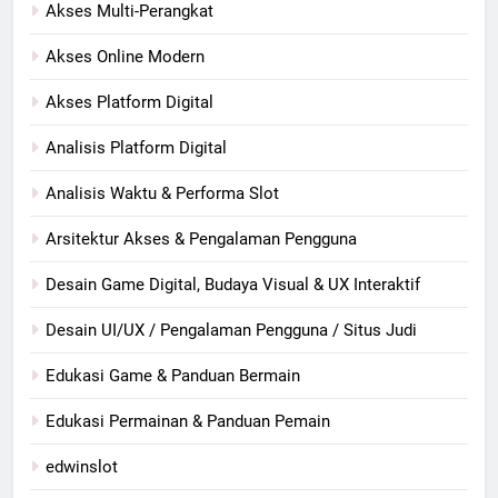
Akses Multi-Perangkat
Akses Online Modern
Akses Platform Digital
Analisis Platform Digital
Analisis Waktu & Performa Slot
Arsitektur Akses & Pengalaman Pengguna
Desain Game Digital, Budaya Visual & UX Interaktif
Desain UI/UX / Pengalaman Pengguna / Situs Judi
Edukasi Game & Panduan Bermain
Edukasi Permainan & Panduan Pemain
edwinslot